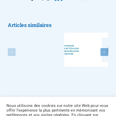
CSFEF
Le CSFEF
présent
appelle à
au
renforcer le
Articles similaires
Sénégal
dialogue
pour
social pour
mobiliser
relever le
les
défi de la
partenaires
crise
francophones
mondiale
autour
de la
d’une
profession
vision
enseignante
commune
de
l’éducation
Nous utilisons des cookies sur notre site Web pour vous
offrir l'expérience la plus pertinente en mémorisant vos
préférences et vos visites répétées. En cliquant sur