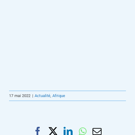
17 mai 2022
|
Actualité
,
Afrique
Facebook
X
LinkedIn
WhatsApp
Email
Le