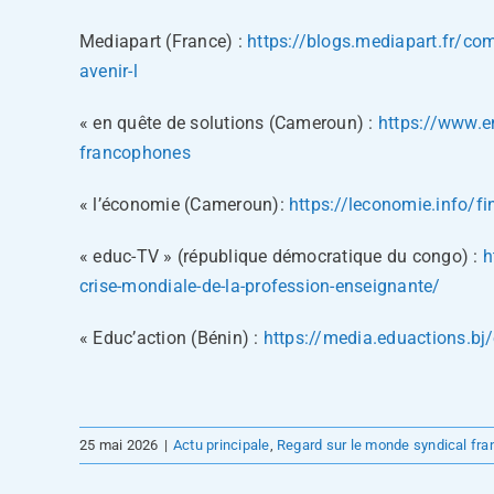
Mediapart (France) :
https://blogs.mediapart.fr/com
avenir-l
« en quête de solutions (Cameroun) :
https://www.en
francophones
« l’économie (Cameroun):
https://leconomie.info/fi
« educ-TV » (république démocratique du congo) :
h
crise-mondiale-de-la-profession-enseignante/
« Educ’action (Bénin) :
https://media.eduactions.bj/
25 mai 2026
|
Actu principale
,
Regard sur le monde syndical fr