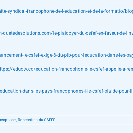
ite-syndical-francophone-de-l-education-et-de-la-formatio/blo
-quetedesolutions.com/le-plaidoyer-du-csfef-en-faveur-de-lin
nancement-le-csfef-exige-6-du-pib-pour-leducation-dans-les-
ttps://eductv.cd/education-francophonie-le-csfef-appelle-a-renfo
education-dans-les-pays-francophones-i-le-csfef-plaide-pour-l
ancophone
,
Rencontres du CSFEF