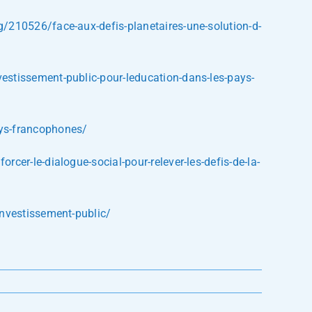
g/210526/face-aux-defis-planetaires-une-solution-d-
vestissement-public-pour-leducation-dans-les-pays-
pays-francophones/
rcer-le-dialogue-social-pour-relever-les-defis-de-la-
investissement-public/