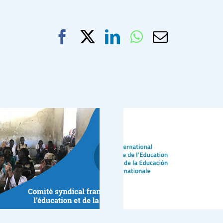
Facebook
X
LinkedIn
WhatsApp
Email
Le CSFEF appelle à
renforcer le
dialogue social
pour relever le défi
de la crise
mondiale de la
profession
enseignante