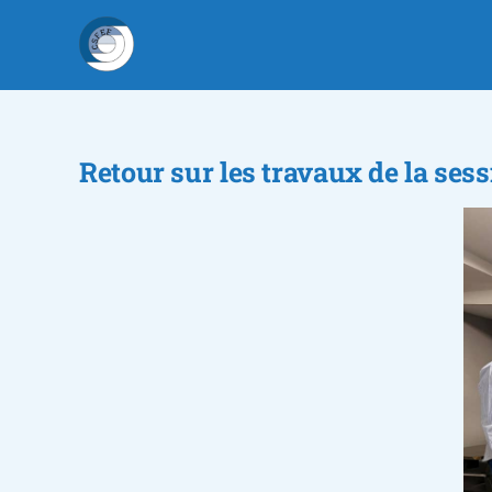
Passer
au
contenu
Retour sur les travaux de la se
Voir
l'image
agrandie