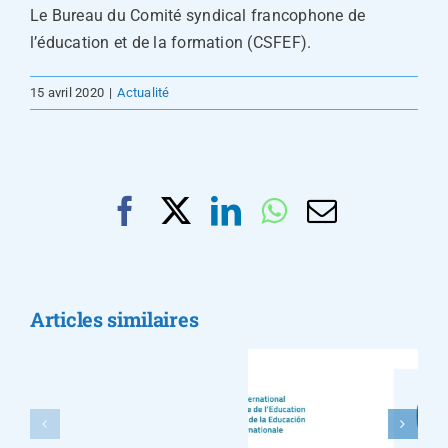
Le Bureau du Comité syndical francophone de
l’éducation et de la formation (CSFEF).
15 avril 2020
|
Actualité
Facebook
X
LinkedIn
WhatsApp
Email
Le
CSFEF
Le CSFEF
présent
appelle à
au
renforcer le
Articles similaires
Sénégal
dialogue
pour
social pour
mobiliser
relever le
les
défi de la
partenaires