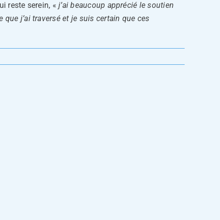
ui reste serein, «
j’ai beaucoup apprécié le soutien
que j’ai traversé et je suis certain que ces
cation
L’avenir
de
ce
la
Francophonie