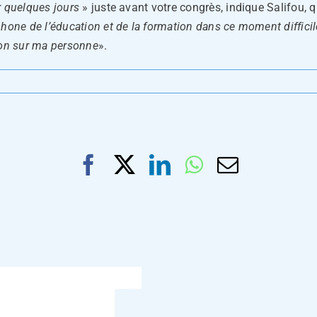
r quelques jours
» juste avant votre congrès, indique Salifou, q
one de l’éducation et de la formation dans ce moment difficile 
ion sur ma personne
».
Facebook
X
LinkedIn
WhatsApp
Email
L’édu
à
la
petite
enfan
dans
la