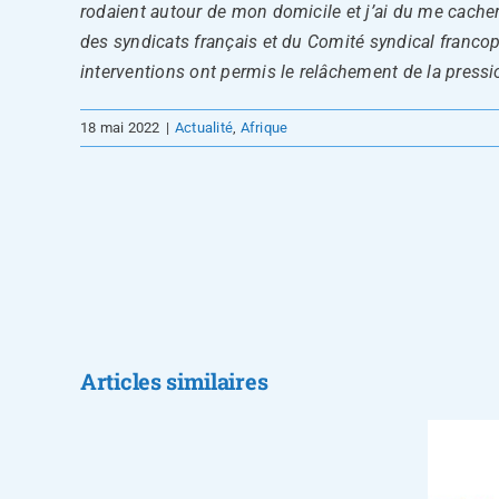
rodaient autour de mon domicile et j’ai du me cache
des syndicats français et du Comité syndical francoph
interventions ont permis le relâchement de la press
18 mai 2022
|
Actualité
,
Afrique
Le
CSFEF
présent
au
Articles similaires
Sénégal
Le CSFEF appelle à
pour
renforcer le
mobiliser
dialogue social
les