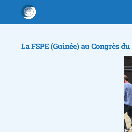
Passer
au
contenu
La FSPE (Guinée) au Congrès du
Voir
l'image
agrandie