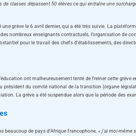
fs de classes dépass
e
nt 50 élèves
ce qui entraîne
une
sur
charg
é une grève le 6 avril dernier, qui a été très suivie. La platef
ion des nombreux enseignants contractuels, l’organisation de c
stantiel pour le travail des chefs d’établissements, des direct
l’éducation ont malheureusement tenté de freiner cette grève en
 président du comité national de la transition (organe législa
ociation. La grève a été suspendue alors que la période des ex
res
ans beaucoup de pays d’Afrique francophone, «
j’ai moi-même s