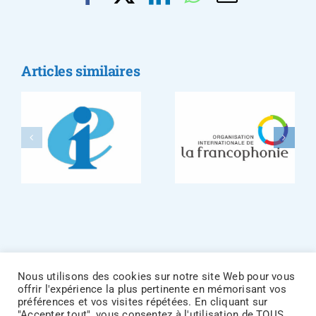
La
Articles similaires
conférence
L’organisation
des
onale
internationale
ministres
de la
de
n
Francophonie
l’Éducation
des pays
francophon
Nous utilisons des cookies sur notre site Web pour vous
offrir l'expérience la plus pertinente en mémorisant vos
préférences et vos visites répétées. En cliquant sur
Accueil
|
Actualités
|
Dossiers
|
Partenaires
|
Nous
"Accepter tout", vous consentez à l'utilisation de TOUS