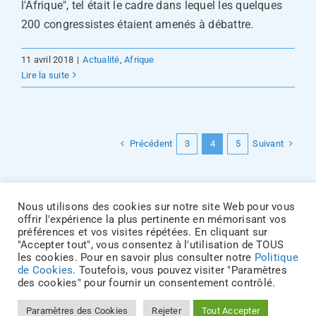
l'Afrique", tel était le cadre dans lequel les quelques
200 congressistes étaient amenés à débattre.
11 avril 2018
|
Actualité
,
Afrique
Lire la suite
Précédent
Suivant
3
4
5
Nous utilisons des cookies sur notre site Web pour vous
offrir l'expérience la plus pertinente en mémorisant vos
préférences et vos visites répétées. En cliquant sur
Accueil
|
Actualités
|
Dossiers
|
Partenaires
|
Nous
"Accepter tout", vous consentez à l'utilisation de TOUS
Joindre
|
Mentions Légales
|
Politique de
les cookies. Pour en savoir plus consulter notre
Politique
de Cookies
. Toutefois, vous pouvez visiter "Paramètres
Confidentialité
des cookies" pour fournir un consentement contrôlé.
Paramètres des Cookies
Rejeter
Tout Accepter