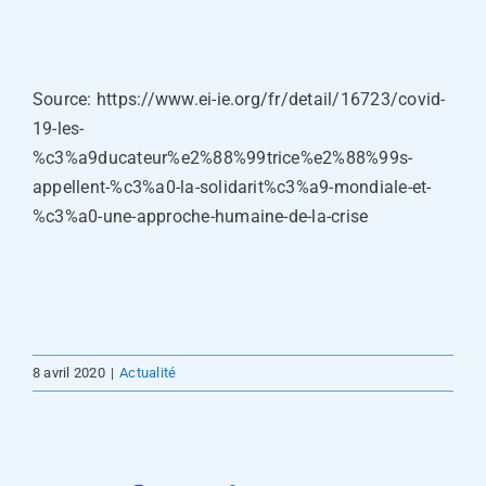
Source: https://www.ei-ie.org/fr/detail/16723/covid-
19-les-
%c3%a9ducateur%e2%88%99trice%e2%88%99s-
appellent-%c3%a0-la-solidarit%c3%a9-mondiale-et-
%c3%a0-une-approche-humaine-de-la-crise
8 avril 2020
|
Actualité