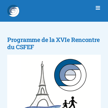
Passer
au
contenu
Programme de la XVIe Rencontre
du CSFEF
Voir
l'image
agrandie