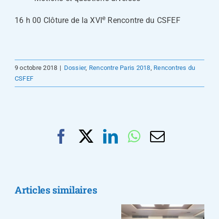
e
16 h 00 Clôture de la XVI
Rencontre du CSFEF
9 octobre 2018
|
Dossier
,
Rencontre Paris 2018
,
Rencontres du
CSFEF
Facebook
X
LinkedIn
WhatsApp
Email
Le
CSFEF
Le CSFEF
présent
lance une
au
Retour sur
campagne
Articles similaires
Sénégal
les travaux
de
pour
de la
plaidoyer